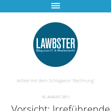
Artikel mit dem Schlagwort ‘
Rechnung
’
16. AUGUST 2011
Vorsicht: Irreführende