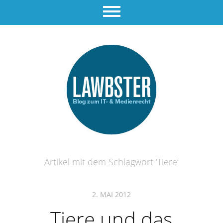
Artikel mit dem Schlagwort ‘
Tiere
’
2. MAI 2012
Tiere und das