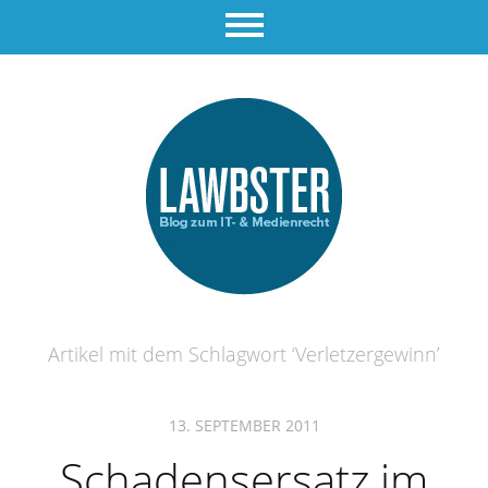
Artikel mit dem Schlagwort ‘
Verletzergewinn
’
13. SEPTEMBER 2011
Schadensersatz im