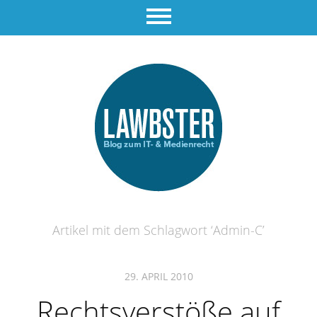
Artikel mit dem Schlagwort ‘
Admin-C
’
29. APRIL 2010
Rechtsverstöße auf