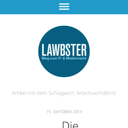
Artikel mit dem Schlagwort ‘
Arbeitsverhältnis
’
15. OKTOBER 2013
Die