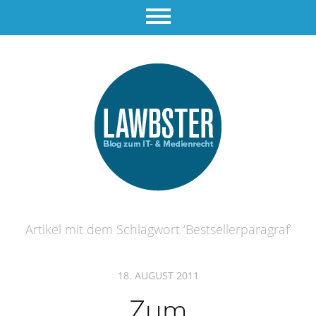
Artikel mit dem Schlagwort ‘
Bestsellerparagraf
’
18. AUGUST 2011
Zum