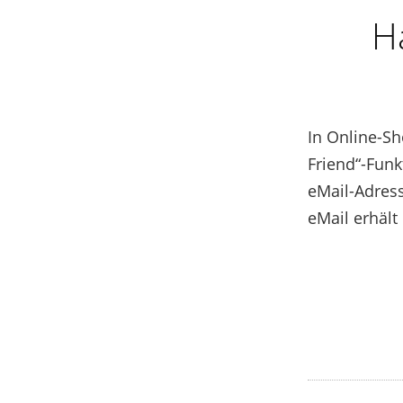
Ha
In Online-Sh
Friend“-Funk
eMail-Adress
eMail erhäl