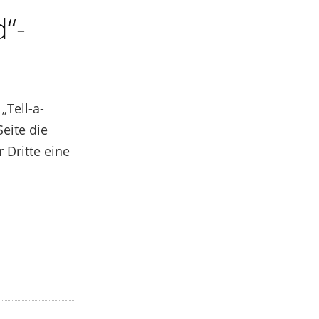
d“-
„Tell-a-
eite die
 Dritte eine