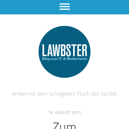
Artikel mit dem Schlagwort ‘
Fluch der Karibik
’
18. AUGUST 2011
Zum