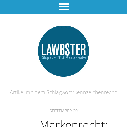
Artikel mit dem Schlagwort ‘
Kennzeichenrecht
’
1. SEPTEMBER 2011
Markenrecht: