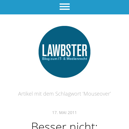
Artikel mit dem Schlagwort ‘
Mouseover
’
17. MAI 2011
Besser nicht: