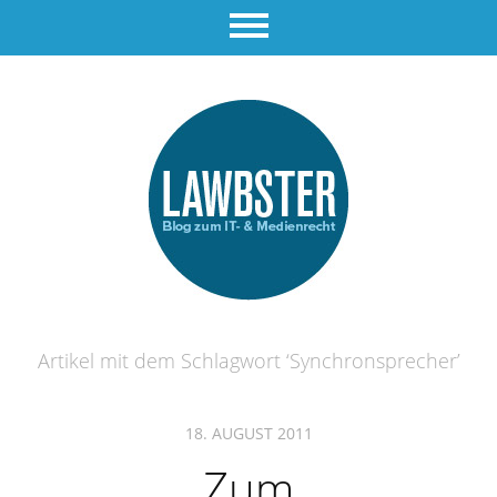
Artikel mit dem Schlagwort ‘
Synchronsprecher
’
18. AUGUST 2011
Zum