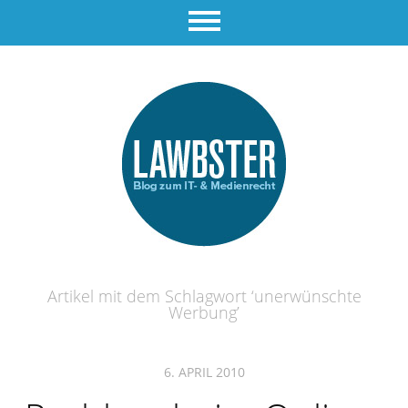
Artikel mit dem Schlagwort ‘
unerwünschte
Werbung
’
6. APRIL 2010