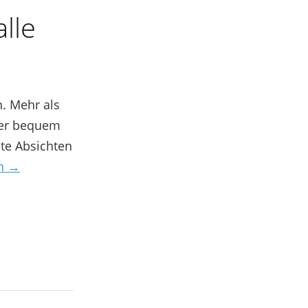
lle
n. Mehr als
User bequem
hte Absichten
en →