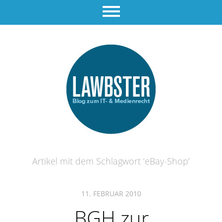
Artikel mit dem Schlagwort ‘
eBay-Shop
’
11. FEBRUAR 2010
BGH zur