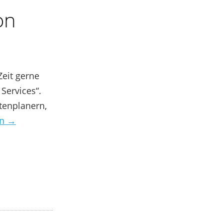
on
Zeit gerne
Services“.
tenplanern,
en →