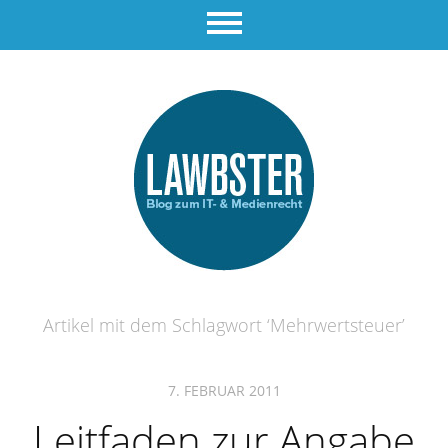
Artikel mit dem Schlagwort ‘
Mehrwertsteuer
’
7. FEBRUAR 2011
Leitfaden zur Angabe