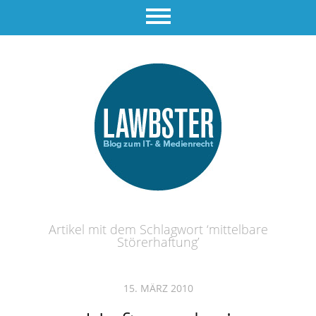
Artikel mit dem Schlagwort ‘
mittelbare
Störerhaftung
’
15. MÄRZ 2010