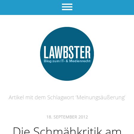
Artikel mit dem Schlagwort ‘
Meinungsäußerung
’
18. SEPTEMBER 2012
Die Schmähkritik am