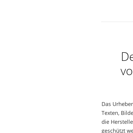
De
vo
Das Urheberr
Texten, Bil
die Herstell
geschützt w