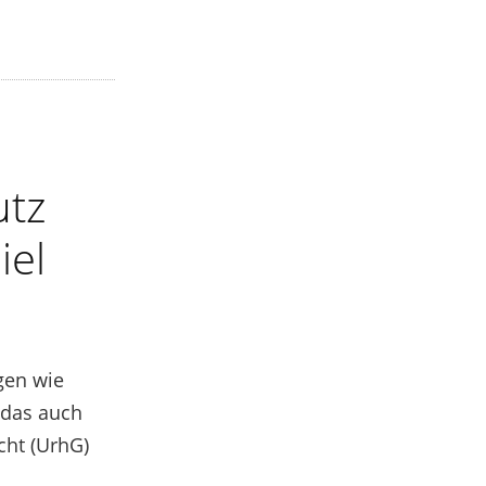
utz
iel
gen wie
 das auch
cht (UrhG)