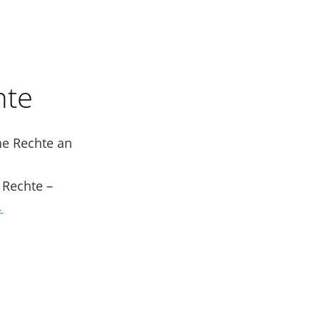
hte
e Rechte an
 Rechte –
→