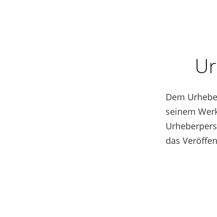
Ur
Dem Urheber
seinem Werk 
Urheberpersö
das Veröffe