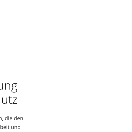
hung
hutz
, die den
rbeit und