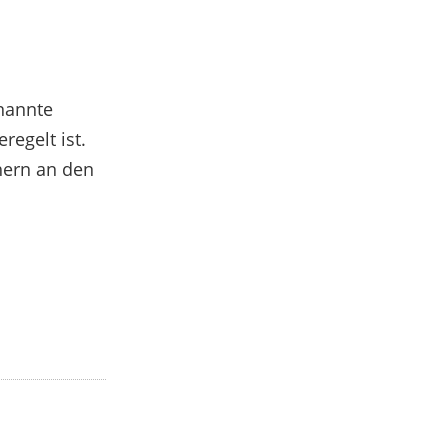
enannte
egelt ist.
hern an den