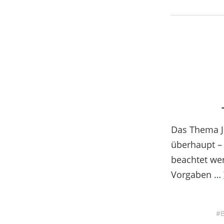
Das Thema J
überhaupt – 
beachtet we
Vorgaben …
B