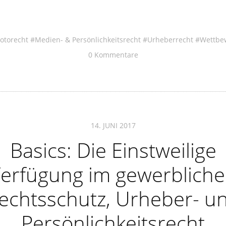
otorecht
Medien- & Persönlichkeitsrecht
Urheberrecht
Wettbe
0 Kommentare
14. JUNI 2017
Basics: Die Einstweilige
erfügung im gewerblich
echtsschutz, Urheber- u
Persönlichkeitsrecht