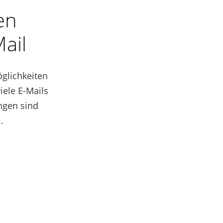
en
ail
öglichkeiten
iele E-Mails
ngen sind
…