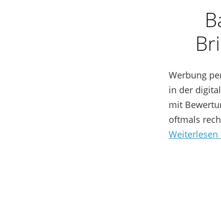
B
Br
Werbung per 
in der digit
mit Bewertu
oftmals rec
Weiterlesen