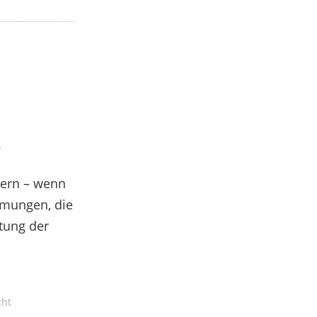
t
bern – wenn
mmungen, die
tung der
cht