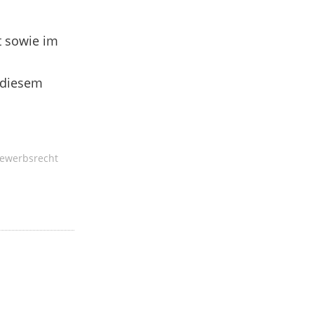
t sowie im
n diesem
ewerbsrecht