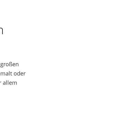
m
 großen
gemalt oder
r allem