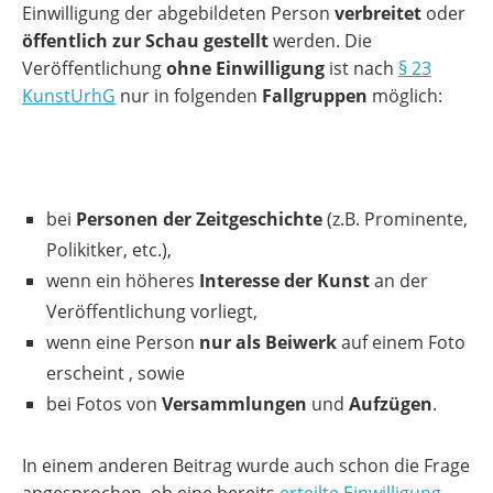
Einwilligung der abgebildeten Person
verbreitet
oder
öffentlich zur Schau gestellt
werden. Die
Veröffentlichung
ohne Einwilligung
ist nach
§ 23
KunstUrhG
nur in folgenden
Fallgruppen
möglich:
bei
Personen der Zeitgeschichte
(z.B. Prominente,
Polikitker, etc.),
wenn ein höheres
Interesse der Kunst
an der
Veröffentlichung vorliegt,
wenn eine Person
nur als Beiwerk
auf einem Foto
erscheint , sowie
bei Fotos von
Versammlungen
und
Aufzügen
.
In einem anderen Beitrag wurde auch schon die Frage
angesprochen, ob eine bereits
erteilte Einwilligung