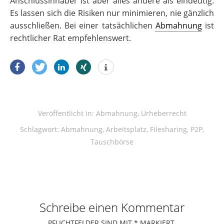
Anschlussinhaber ist aber alles andere als eindeutig.
Es lassen sich die Risiken nur minimieren, nie gänzlich
ausschließen. Bei einer tatsächlichen
Abmahnung
ist
rechtlicher Rat empfehlenswert.
Veröffentlicht in:
Abmahnung
,
Urheberrecht
Schlagwort:
Abmahnung
,
Arbeitsplatz
,
Filesharing
,
P2P
,
Tauschbörse
Schreibe einen Kommentar
PFLICHTFELDER SIND MIT
*
MARKIERT.